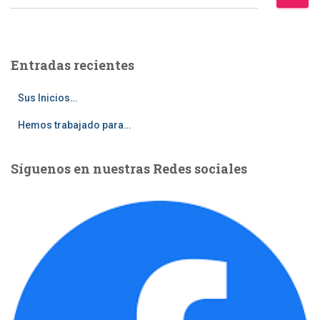
u
s
c
a
Entradas recientes
r
:
Sus Inicios…
Hemos trabajado para…
Síguenos en nuestras Redes sociales