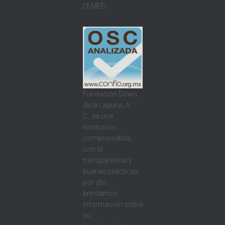
CEMEFI
Fundación Down
de la Laguna, A.
C., es una
institución
comprometida
con la
transparencia y
buenas prácticas,
por ello
brindamos
información sobre
su