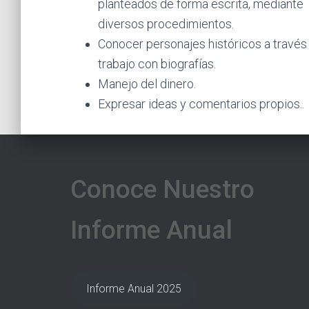
planteados de forma escrita, mediante
diversos procedimientos.
Conocer personajes históricos a través
trabajo con biografías.
Manejo del dinero.
Expresar ideas y comentarios propios..
Conoce Nuestro
Informe Anual
Informe Anual 2025