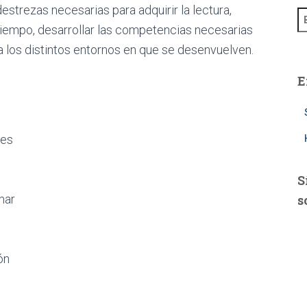
estrezas necesarias para adquirir la lectura,
B
tiempo, desarrollar las competencias necesarias
u
s
a los distintos entornos en que se desenvuelven.
c
a
E
r
:
des
S
mar
s
ón