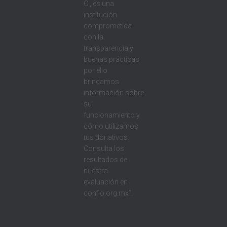
C., es una
institución
comprometida
con la
transparencia y
buenas prácticas,
por ello
brindamos
información sobre
su
funcionamiento y
cómo utilizamos
tus donativos.
Consulta los
resultados de
nuestra
evaluación en
confio.org.mx”.