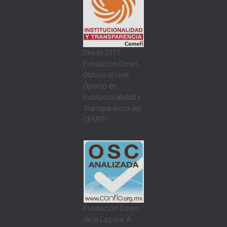
Desde 2011
Fundación Down
Obtuvo el nivel
Óptimo en
Institucionalidad y
Transparencia del
CEMEFI
Fundación Down
de la Laguna, A.