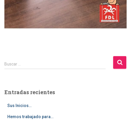
B
Buscar …
u
s
c
a
Entradas recientes
r
:
Sus Inicios…
Hemos trabajado para…