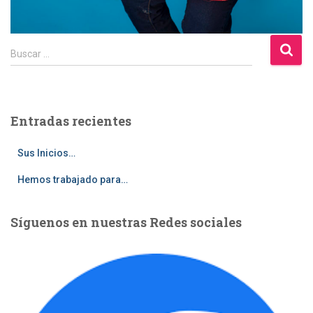
B
Buscar …
u
s
c
a
Entradas recientes
r
:
Sus Inicios…
Hemos trabajado para…
Síguenos en nuestras Redes sociales