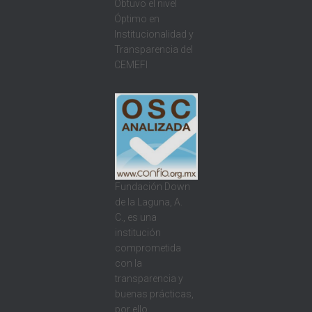
Obtuvo el nivel
Óptimo en
Institucionalidad y
Transparencia del
CEMEFI
Fundación Down
de la Laguna, A.
C., es una
institución
comprometida
con la
transparencia y
buenas prácticas,
por ello