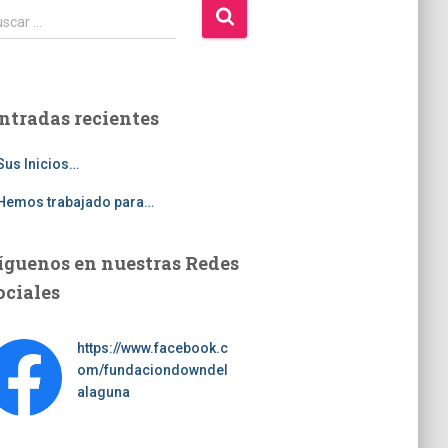
scar …
ntradas recientes
Sus Inicios…
Hemos trabajado para…
íguenos en nuestras Redes
ociales
https://www.facebook.c
om/fundaciondowndel
alaguna