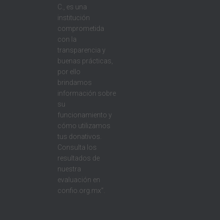
C., es una
institución
comprometida
con la
transparencia y
buenas prácticas,
por ello
brindamos
información sobre
su
funcionamiento y
cómo utilizamos
tus donativos.
Consulta los
resultados de
nuestra
evaluación en
confio.org.mx”.