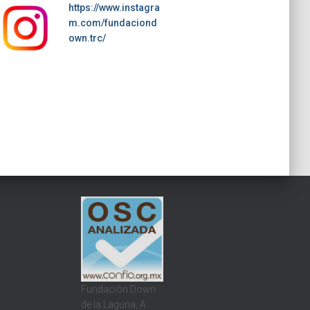
https://www.instagra
m.com/fundaciond
own.trc/
Fundación Down
de la Laguna, A.