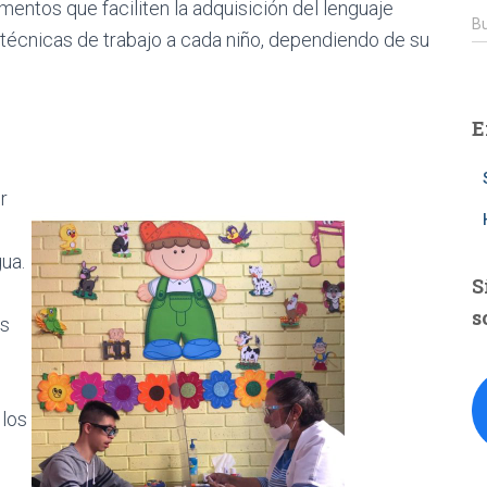
mentos que faciliten la adquisición del lenguaje
B
Bu
técnicas de trabajo a cada niño, dependiendo de su
u
s
c
a
E
r
:
r
ua.
S
s
as
 los
,