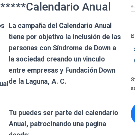
*****Calendario Anual
B
Bu
u
s
os
La campaña del Calendario Anual
c
a
E
tiene por objetivo la inclusión de las
r
:
personas con Síndrome de Down a
la sociedad creando un vinculo
entre empresas y Fundación Down
S
de la Laguna, A. C.
ual
s
Tu puedes ser parte del calendario
Anual, patrocinando una pagina