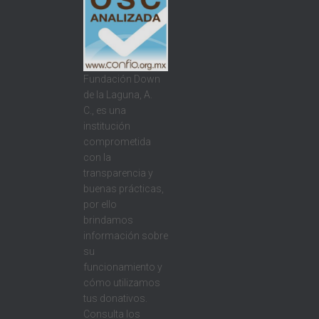
Fundación Down
de la Laguna, A.
C., es una
institución
comprometida
con la
transparencia y
buenas prácticas,
por ello
brindamos
información sobre
su
funcionamiento y
cómo utilizamos
tus donativos.
Consulta los