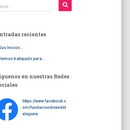
scar …
ntradas recientes
Sus Inicios…
Hemos trabajado para…
íguenos en nuestras Redes
ociales
https://www.facebook.c
om/fundaciondowndel
alaguna