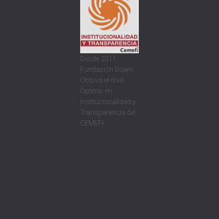
Desde 2011
Fundación Down
Obtuvo el nivel
Óptimo en
Institucionalidad y
Transparencia del
CEMEFI