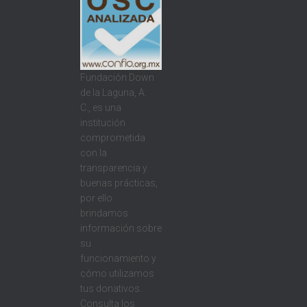
Fundación Down
de la Laguna, A.
C., es una
institución
comprometida
con la
transparencia y
buenas prácticas,
por ello
brindamos
información sobre
su
funcionamiento y
cómo utilizamos
tus donativos.
Consulta los