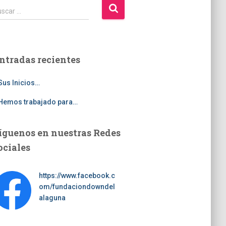
scar …
ntradas recientes
Sus Inicios…
Hemos trabajado para…
íguenos en nuestras Redes
ociales
https://www.facebook.c
om/fundaciondowndel
alaguna