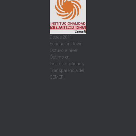
Desde 2011
Fundación Down
Obtuvo el nivel
Óptimo en
Institucionalidad y
Transparencia del
CEMEFI