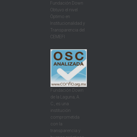
Fundación Down
Obtuvo el nivel
Óptimo en
Institucionalidad y
Transparencia del
CEMEFI
Fundación Down
de la Laguna, A.
C., es una
institución
comprometida
con la
transparencia y