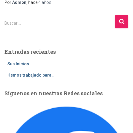
Por
Admon
, hace
4 años
B
Buscar …
u
s
c
a
Entradas recientes
r
:
Sus Inicios…
Hemos trabajado para…
Síguenos en nuestras Redes sociales